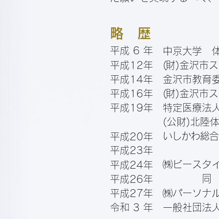
略 歴
平成 6 年
中京大学 
平成12年
(
財)金沢市
平成14年
金沢市教育
平成16年
(
財)金沢市
平成19年
特定医療法
(公財)北陸
いしかわ総合
平成20年
平成23年
㈱ビースタ
平成24年
同
平成26年
平成27年
㈱パーソナ
令和 3 年
一般社団法人