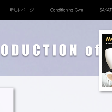
新しいページ
Conditioning Gym
SAKATA
RODUCTION
of 