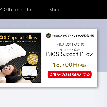
 Orthopedic Clinic
More
STAFF