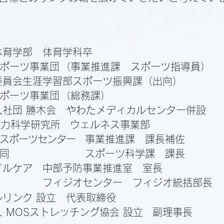
体育学部 体育学科卒
スポーツ事業団
（事業推進課 スポーツ指導員）
委員会生涯学習部
スポーツ振興課（出向）
スポーツ事業団
（総務課）
人社団 勝木会
やわたメディカルセンター併設
体力科学研究所
ウェルネス事業部
スポーツセンター
事業推進課 課長補佐
同
スポーツ科学課 課長
イルケア
中部予防事業推進室
室長
フィジオセンター
フィジオ統括部長
ルリンク 設立 代表取締役
 MOSストレッチング協会 設立
副理事長