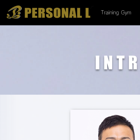
Training Gym
INT