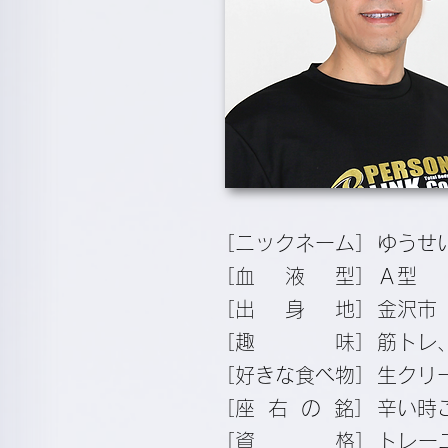
［ニックネーム］
ゆうせ
［
血 液
型］
Ａ型
［
出 身
地］
金沢市
［趣 味］
筋トレ
［好きな食べ物］
生クリ
［
座右の
銘］
辛い時
［資 格］
トレー