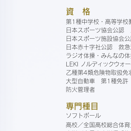
資 格
第1種中学校・高等学校
日本スポーツ協会公認 
日本スポーツ施設協会公
日本赤十字社公認 救急
ラジオ体操・みんなの体
LEKI
ノルディックウォー
乙種第4類危険物取扱免
大型自動車 第1種免許
防火管理者
専門種目
ソフトボール
高校／
全国高校総合体育