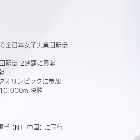
て全日本女子実業団駅伝
団駅伝 2連覇に貢献
献
タオリンピックに参加
0,000m 決勝
 (NTT中国) に同行