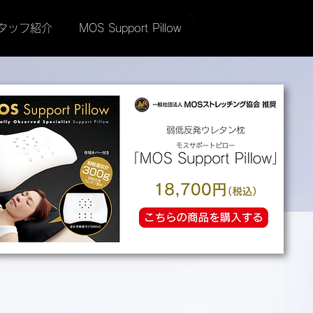
タッフ紹介
MOS Support Pillow
STAFF