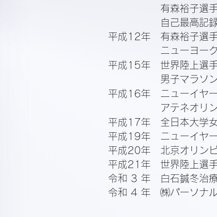
有森裕子選
自己最高記
平成12年
有森裕子選
ニューヨー
平成15年
世界陸上選手
男子マラソン
平成16年
ニューイヤー
アテネオリン
平成17年
全日本大学女
平成19年
ニューイヤー
平成20年
北京オリンピ
平成21年
世界陸上選手
令和 3 年
白石鍼冬治療
令和 4 年
㈱パーソナル