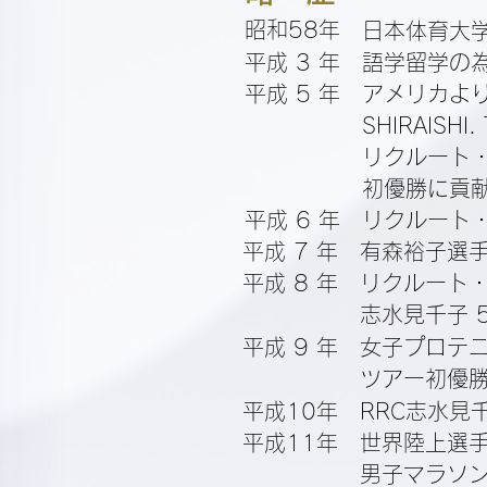
昭和58年
日本体育大
平成 3 年
語学留学の
平成 5 年
アメリカよ
SHIRAISHI
リクルート
初優勝に貢
平成 6 年
リクルート
平成 7 年
有森裕子選
平成 8 年
リクルート
志水見千子 5
平成 9 年
女子プロテニ
ツアー初優
平成10年
RRC志水見
平成11年
世界陸上選手
男子マラソン