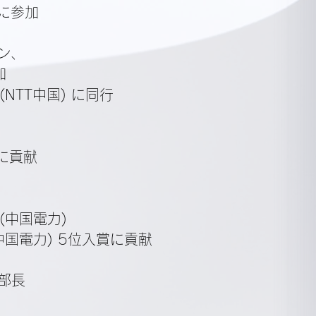
に参加
ン、
加
NTT中国) に同行
賞に貢献
(中国電力)
中国電力) 5位入賞に貢献
部長